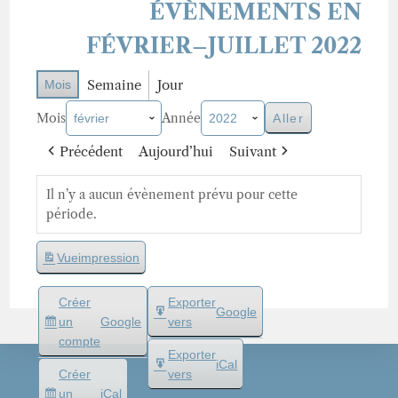
ÉVÈNEMENTS EN
FÉVRIER–JUILLET 2022
Semaine
Jour
Mois
Mois
Année
Précédent
Aujourd’hui
Suivant
Il n’y a aucun évènement prévu pour cette
période.
Vue
impression
Créer
Exporter
Google
un
Google
vers
compte
Exporter
iCal
Créer
vers
un
iCal