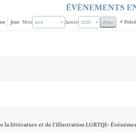
ÉVÈNEMENTS EN
ne
Jour
Préc
Mois
Année
de la littérature et de l'illustration LGBTQI+ Événéme