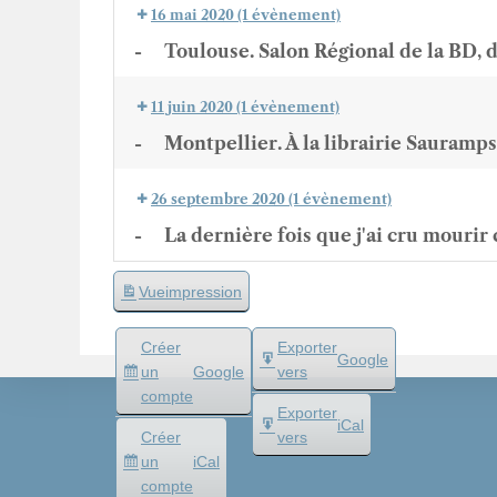
16 mai 2020
(1 évènement)
-
Toulouse. Salon Régional de la BD, 
11 juin 2020
(1 évènement)
-
Montpellier. À la librairie Sauramps
26 septembre 2020
(1 évènement)
-
La dernière fois que j'ai cru mourir 
Vue
impression
Créer
Exporter
Google
un
Google
vers
compte
Exporter
iCal
Créer
vers
un
iCal
compte