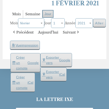
1 FÉVRIER 2021
Mois
Semaine
Jour
Mois
Jour
Année
Précédent
Aujourd’hui
Suivant
Vue
impression
Créer
Exporter
Google
un
Google
vers
compte
Exporter
iCal
Créer
vers
un
iCal
compte