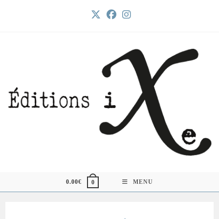
Skip
to
content
0.00
€
MENU
0