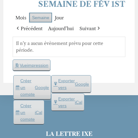
SEMAINE DE FÉV 1ST
Mois
Jour
Semaine
Précédent
Aujourd’hui
Suivant
Il n’y a aucun évènement prévu pour cette
période.
Vue
impression
Créer
Exporter
Google
un
Google
vers
compte
Exporter
iCal
Créer
vers
un
iCal
compte