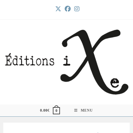
Skip
to
content
0.00
€
MENU
0