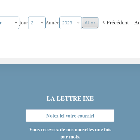
Précédent
Au
Jour
Année