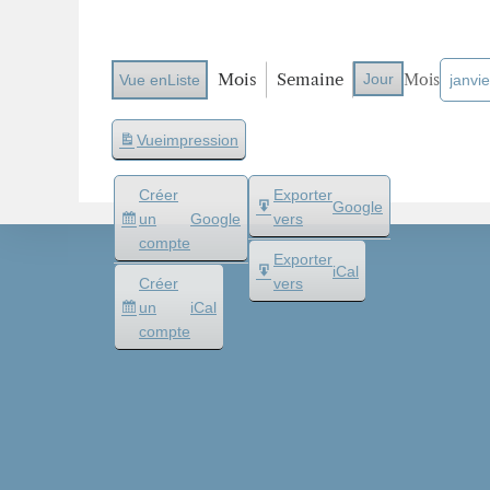
Mois
Semaine
Jour
Mois
Vue en
Liste
Vue
impression
Créer
Exporter
Google
un
Google
vers
compte
Exporter
iCal
Créer
vers
un
iCal
compte