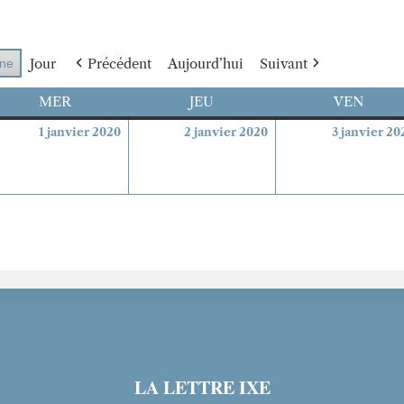
Jour
Précédent
Aujourd’hui
Suivant
ne
MER
MERCREDI
JEU
JEUDI
VEN
VEND
1
2
1 janvier 2020
2 janvier 2020
3 janvier 20
embre
janvier
janvier
9
2020
2020