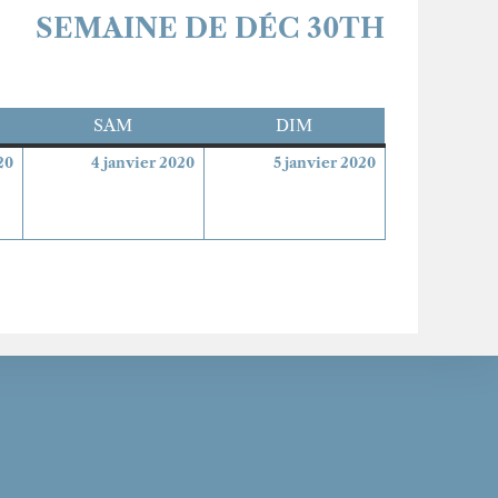
SEMAINE DE DÉC 30TH
REDI
SAM
SAMEDI
DIM
DIMANCHE
3
4
5
20
4 janvier 2020
5 janvier 2020
janvier
janvier
janvier
2020
2020
2020