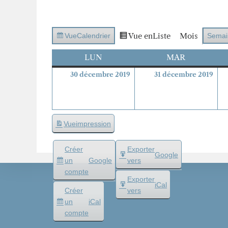
Vue en
Liste
Mois
Vue
Calendrier
Semai
LUN
LUNDI
MAR
MARDI
30
31
30 décembre 2019
31 décembre 2019
décembre
déc
2019
201
Vue
impression
Créer
Exporter
Google
un
Google
vers
compte
Exporter
iCal
Créer
vers
un
iCal
compte