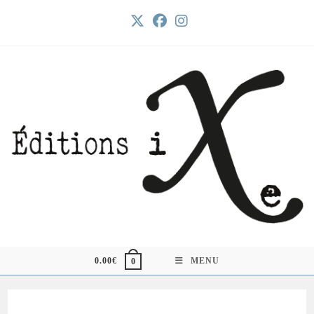
Skip
to
content
0.00
€
MENU
0