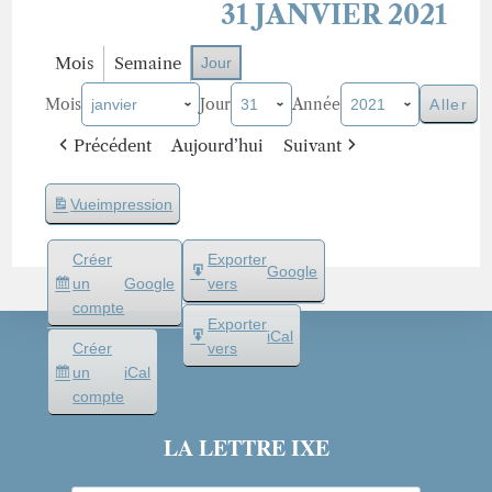
31 JANVIER 2021
Mois
Semaine
Jour
Mois
Jour
Année
Précédent
Aujourd’hui
Suivant
Vue
impression
Créer
Exporter
Google
un
Google
vers
compte
Exporter
iCal
Créer
vers
un
iCal
compte