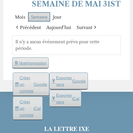
SEMAINE DE MAI 31ST
Mois
Jour
Semaine
Précédent
Aujourd’hui
Suivant
Il n’y a aucun évènement prévu pour cette
période.
Vue
impression
Créer
Exporter
Google
un
Google
vers
compte
Exporter
iCal
Créer
vers
un
iCal
compte