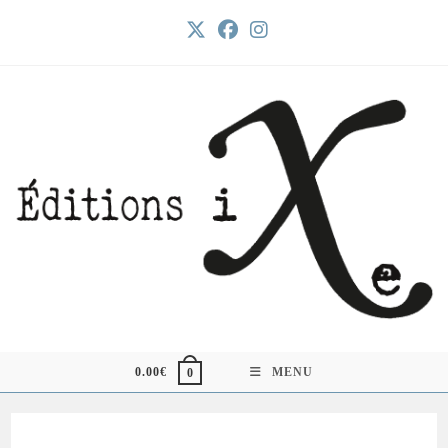
Skip
to
content
0.00
€
MENU
0