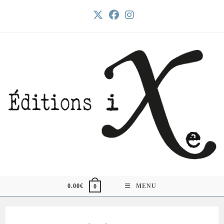
Skip
to
content
0.00
€
MENU
0