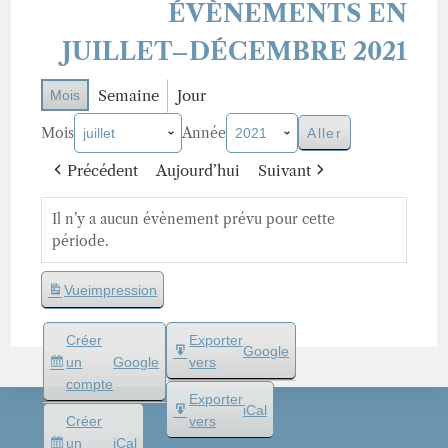
ÉVÈNEMENTS EN
JUILLET–DÉCEMBRE 2021
Semaine
Jour
Mois
Mois
Année
Précédent
Aujourd’hui
Suivant
Il n’y a aucun évènement prévu pour cette
période.
Vue
impression
Créer
Exporter
Google
un
Google
vers
compte
Exporter
iCal
Créer
vers
un
iCal