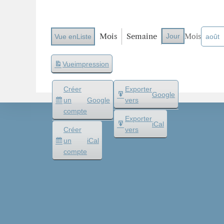
Mois
Semaine
Jour
Mois
Vue en
Liste
Vue
impression
Créer
Exporter
Google
un
Google
vers
compte
Exporter
iCal
Créer
vers
un
iCal
compte