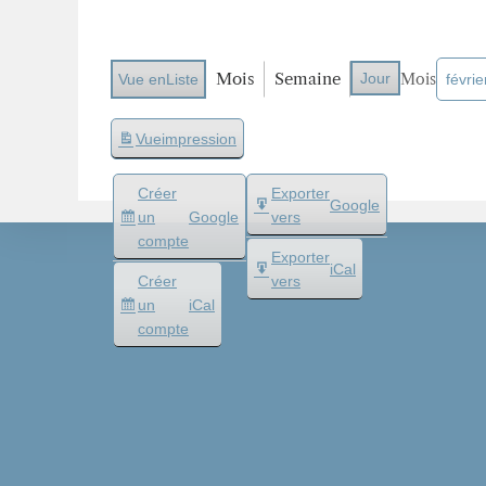
Mois
Semaine
Jour
Mois
Vue en
Liste
Vue
impression
Créer
Exporter
Google
un
Google
vers
compte
Exporter
iCal
Créer
vers
un
iCal
compte