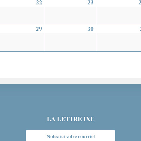
22
22
23
23
embre
décembre
décembre
1
2021
2021
29
29
30
30
embre
décembre
décembre
1
2021
2021