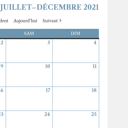
JUILLET–DÉCEMBRE 2021
dent
Aujourd’hui
Suivant
REDI
SAM
SAMEDI
DIM
DIMANCHE
2
2
3
3
4
4
juillet
juillet
juillet
2021
2021
2021
9
9
10
10
11
11
juillet
juillet
juillet
2021
2021
2021
16
16
17
17
18
18
juillet
juillet
juillet
2021
2021
2021
23
23
24
24
25
25
juillet
juillet
juillet
2021
2021
2021