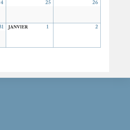
24
24
25
25
26
26
décembre
décembre
décembre
2021
2021
2021
31
31
1
1
2
2
JANVIER
décembre
janvier
janvier
2021
2022
2022