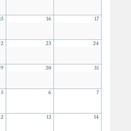
octobre
octobre
octobre
2021
2021
2021
15
15
16
16
17
17
octobre
octobre
octobre
2021
2021
2021
22
22
23
23
24
24
octobre
octobre
octobre
2021
2021
2021
29
29
30
30
31
31
octobre
octobre
octobre
2021
2021
2021
5
5
6
6
7
7
novembre
novembre
novembre
2021
2021
2021
12
12
13
13
14
14
novembre
novembre
novembre
2021
2021
2021