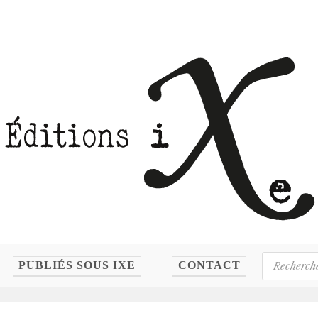
Recherche
PUBLIÉS SOUS IXE
CONTACT
de
produits