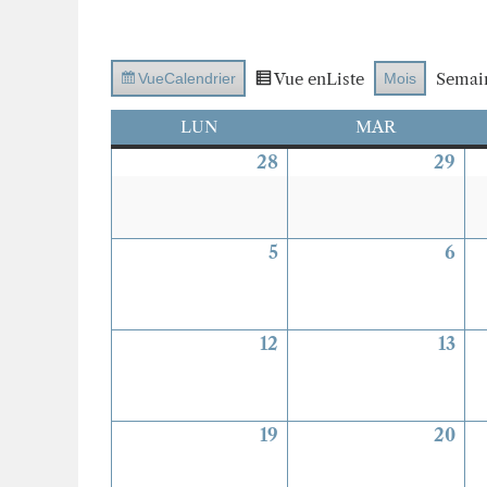
Vue en
Liste
Semai
Vue
Calendrier
Mois
LUN
LUNDI
MAR
MARDI
28
28
29
29
juin
juin
2021
202
5
5
6
6
juillet
juill
2021
202
12
12
13
13
juillet
juill
2021
202
19
19
20
20
juillet
juill
2021
202