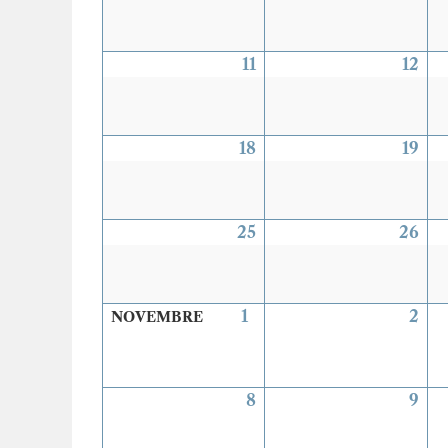
octobre
oct
2021
202
11
11
12
12
octobre
oct
2021
202
18
18
19
19
octobre
oct
2021
202
25
25
26
26
octobre
oct
2021
202
1
1
2
2
NOVEMBRE
novembre
nov
2021
202
8
8
9
9
novembre
nov
2021
202