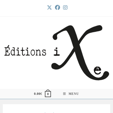
Skip
to
content
0.00
€
MENU
0