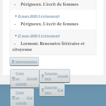
-
Périgueux. L'écrit de femmes
21 mars 2020
(1 évènement)
-
Périgueux. L'écrit de femmes
27 mars 2020
(1 évènement)
-
Lormont. Rencontre littéraire et
citoyenne
Vue
impression
Créer
Exporter
Google
un
Google
vers
compte
Exporter
iCal
Créer
vers
un
iCal
compte