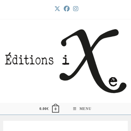
Skip
to
content
0.00
€
MENU
0