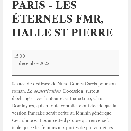
PARIS - LES
ÉTERNELS FMR,
HALLE ST PIERRE
Paris
15:00
-
11 décembre 2022
Les
Éternels
FMR,
Séance de dédicace de Nuno Gomes Garcia pour son
Halle
roman,
La domestication.
L'occasion, surtout,
St
d'échanger avec l'auteur et sa traductrice, Clara
Pierre
Domingues, qui en toute complicité ont décidé que la
version française serait écrite au féminin générique.
Cela s'imposait pour cette dystopie qui renverse la
table, place les femmes aux postes de pouvoir et les