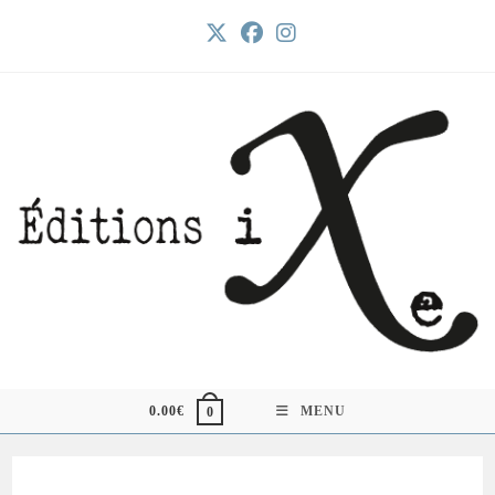
Skip
to
content
0.00
€
MENU
0