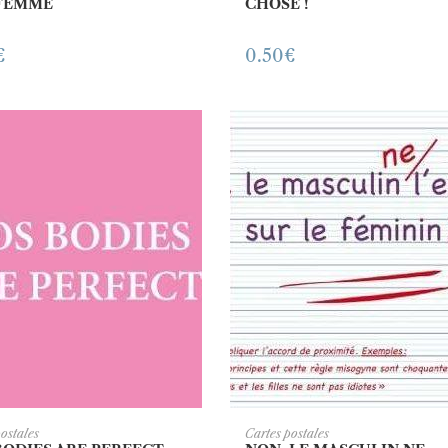
FEMME
CHOSE !
€
0.50
€
JOUTER AU PANIER
AJOUTER AU PANI
postales
Cartes postales