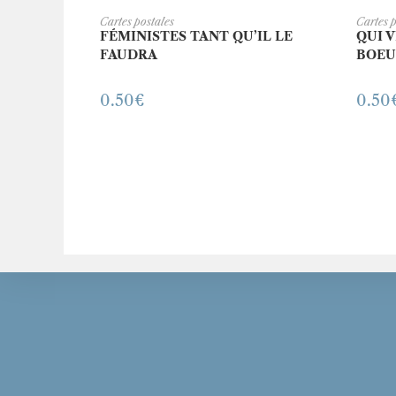
AJOUTER AU PANIER
A
Cartes postales
Cartes 
FÉMINISTES TANT QU’IL LE
QUI 
FAUDRA
BOEU
0.50
€
0.50