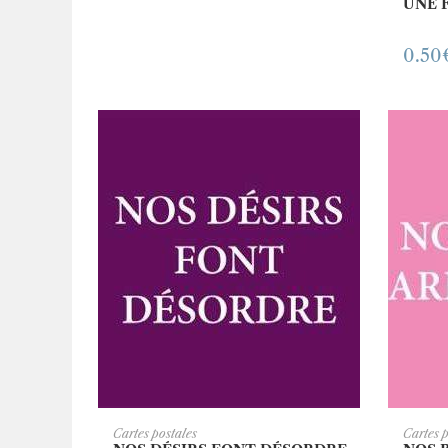
UNE 
0.50
AJOUTER AU PANIER
A
Cartes postales
Cartes 