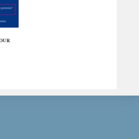
ER
POUR