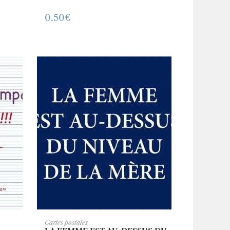
0.50
€
ER
AJOUTER AU PANIER
Cartes postales