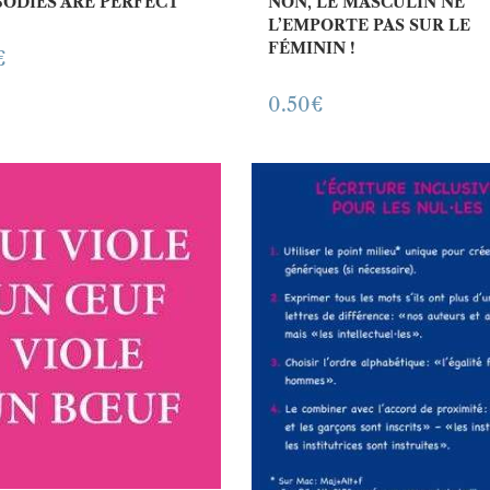
BODIES ARE PERFECT
NON, LE MASCULIN NE
L’EMPORTE PAS SUR LE
FÉMININ !
€
0.50
€