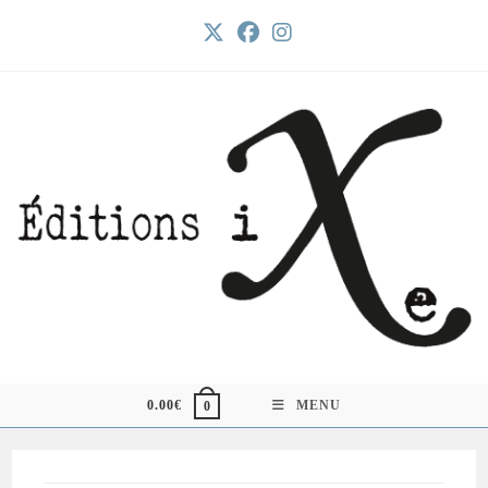
Skip
to
content
0.00
€
MENU
0