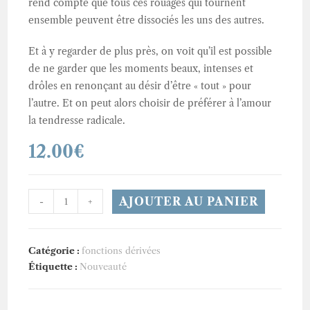
rend compte que tous ces rouages qui tournent
ensemble peuvent être dissociés les uns des autres.
Et à y regarder de plus près, on voit qu’il est possible
de ne garder que les moments beaux, intenses et
drôles en renonçant au désir d’être « tout » pour
l’autre. Et on peut alors choisir de préférer à l’amour
la tendresse radicale.
12.00
€
quantité
AJOUTER AU PANIER
-
+
de
Ne
plus
Catégorie :
fonctions dérivées
tomber
Étiquette :
Nouveauté
(en
amour)