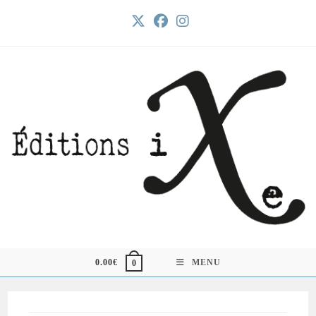
Skip
to
content
0.00
€
MENU
0