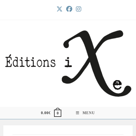
Skip
to
content
0.00
€
MENU
0