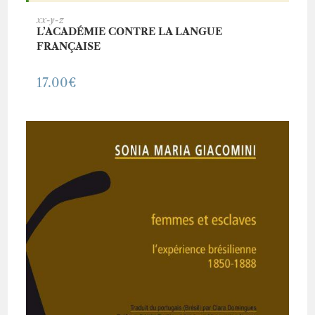
AJOUTER AU PANIER
xx-y-z
L’ACADÉMIE CONTRE LA LANGUE
FRANÇAISE
17.00
€