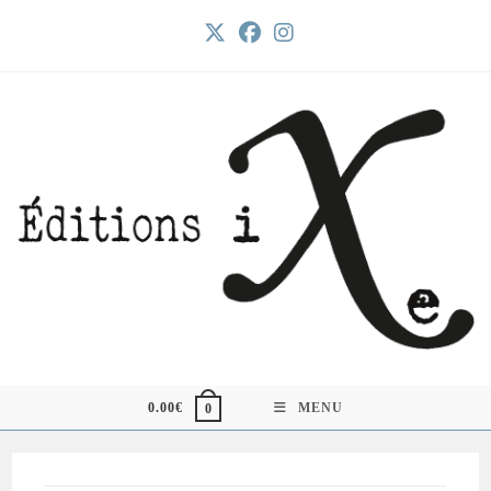
Skip
to
content
0.00
€
MENU
0