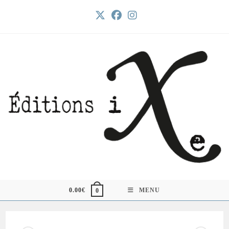
Skip
to
content
0.00
€
MENU
0