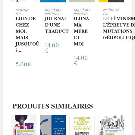
AJOUT
AJOUT
AJOUT
AJOUT
la petite
fonctions
fonctions
racine de
ixe
dérivées
dérivées
ixe
LOIN DE
JOURNAL
ILONA,
LE FÉMINISM
ER AU
ER AU
ER AU
ER AU
CHEZ
D’UNE
MA
L’ÉPREUVE D
MOI,
TRADUCTION
MÈRE
MUTATIONS
PANIE
PANIE
PANIE
PANIE
MAIS
ET
GÉOPOLITIQ
JUSQU’OÙ
MOI
14.00
R
R
R
R
?…
€
14.00
€
5.00
€
PRODUITS SIMILAIRES