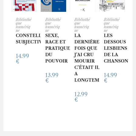
ACHET
ACHET
ACHET
ACHET
Bibliothè
Bibliothè
Bibliothè
Bibliothè
que
que
que
que
numériq
numériq
numériq
numériq
ue
ue
ue
ue
ER CE
ER CE
ER CE
ER CE
CONSTELLATIONS
SEXE,
LA
LES
SUBJECTIVES
RACE ET
DERNIÈRE
DESSOUS
LIVRE
LIVRE
LIVRE
LIVRE
PRATIQUE
FOIS QUE
LESBIENS
DU
J’AI CRU
DE LA
14.99
€
POUVOIR
MOURIR
CHANSON
C’ÉTAIT IL Y
A
13.99
14.99
€
LONGTEMPS
€
12.99
€