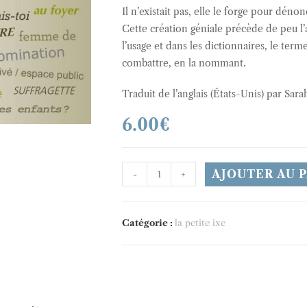
Il n’existait pas, elle le forge pour déno
Cette création géniale précède de peu l
l’usage et dans les dictionnaires, le ter
combattre, en la nommant.
Traduit de l’anglais (États-Unis) par Sa
6.00
€
quantité
AJOUTER AU 
-
+
de
Sexisme,
le
Catégorie :
la petite ixe
mot
pour
le
dire
!