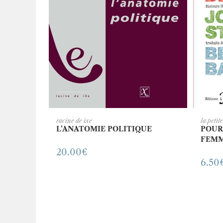
AJOUTER AU PANIER
A
racine de ixe
la petit
L’ANATOMIE POLITIQUE
POUR
FEM
20.00
€
6.50