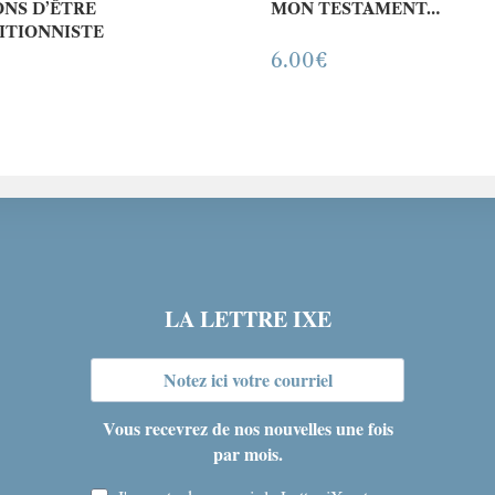
ONS D’ÊTRE
MON TESTAMENT…
ITIONNISTE
6.00
€