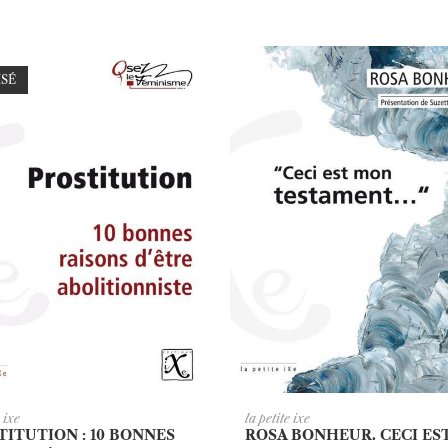
ISÉ
JOUTER AU PANIER
AJOUTER AU PANI
e ixe
la petite ixe
TITUTION : 10 BONNES
ROSA BONHEUR. CECI ES