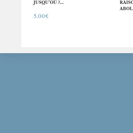
JUSQU’OÙ ?…
RAIS
ABOL
5.00
€