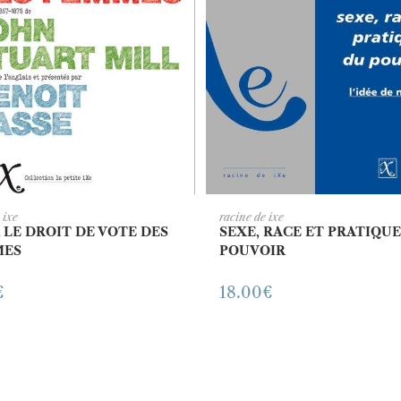
JOUTER AU PANIER
AJOUTER AU PANI
e ixe
racine de ixe
 LE DROIT DE VOTE DES
SEXE, RACE ET PRATIQU
MES
POUVOIR
€
18.00
€