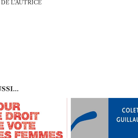
 DE L'AUTRICE
USSI…