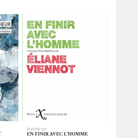
ER
AJOUTER AU PANIER
la petite ixe
T
EN FINIR AVEC L’HOMME