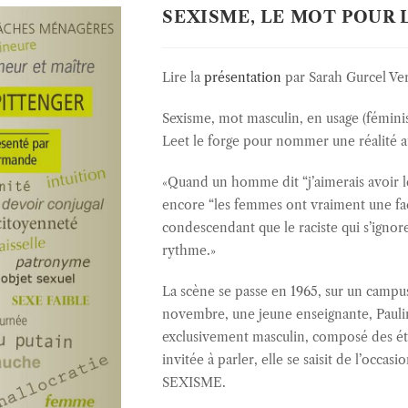
SEXISME, LE MOT POUR L
Lire la
présentation
par Sarah Gurcel V
Sexisme, mot masculin, en usage (fémini
Leet le forge pour nommer une réalité aus
«Quand un homme dit “j’aimerais avoir le
encore “les femmes ont vraiment une faço
condescendant que le raciste qui s’ignore
rythme.»
La scène se passe en 1965, sur un campu
novembre, une jeune enseignante, Paulin
exclusivement masculin, composé des étud
invitée à parler, elle se saisit de l’occa
SEXISME.