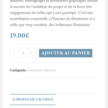
analyses, témoignages et documents graphiques donne
la mesure de l’ambition du projet et de la force des
engagements de celles qui y ont participé. C’est une
contribution essentielle à l’histoire du féminisme et à
celle, par trop occultée, des lesbiennes féministes.
19.00
€
quantité
AJOUTER AU PANIER
-
+
de
Women's
Lands
Catégorie :
fonctions dérivées
À PROPOS DE L'AUTRICE