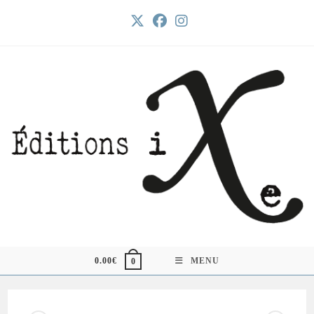
Skip
to
content
0.00
€
MENU
0