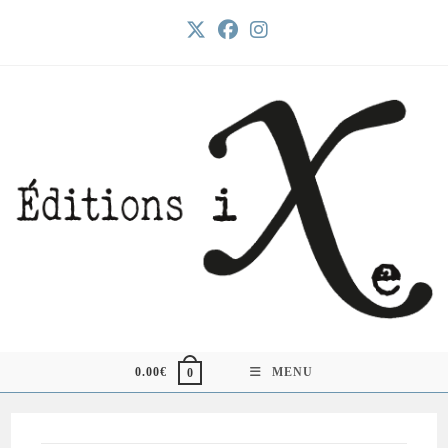
Skip
to
content
0.00
€
MENU
0