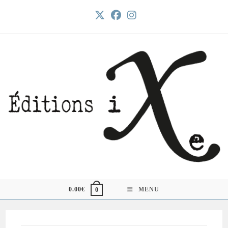
Skip
to
content
0.00
€
MENU
0