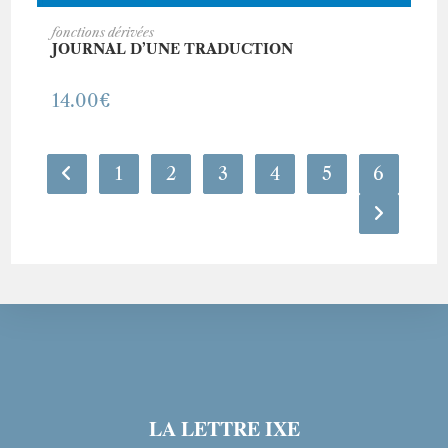
AJOUTER AU PANIER
fonctions dérivées
JOURNAL D’UNE TRADUCTION
14.00
€
1
2
3
4
5
6